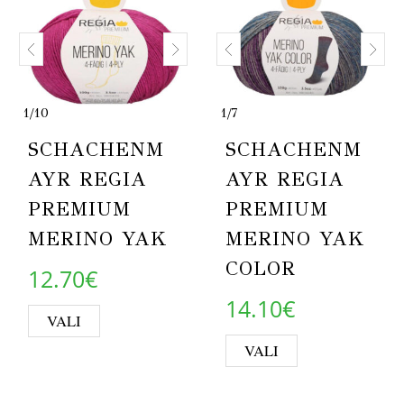
1
/
10
1
/
7
SCHACHENM
SCHACHENM
AYR REGIA
AYR REGIA
PREMIUM
PREMIUM
MERINO YAK
MERINO YAK
COLOR
12.70
€
14.10
€
This product has multiple variants. Th
VALI
This product 
VALI