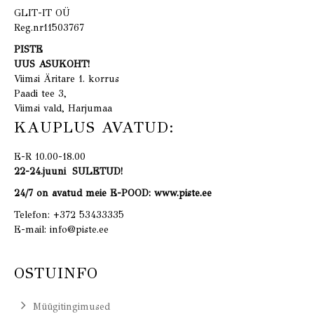
GLIT-IT OÜ
Reg.nr11503767
PISTE
UUS ASUKOHT!
Viimsi Äritare 1. korrus
Paadi tee 3,
Viimsi vald, Harjumaa
KAUPLUS AVATUD:
E-R 10.00-18.00
22-24.juuni SULETUD!
24/7 on avatud meie E-POOD: www.piste.ee
Telefon:
+372 53433335
E-mail:
info@piste.ee
OSTUINFO
Müügitingimused