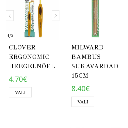
1
/
2
CLOVER
MILWARD
ERGONOMIC
BAMBUS
HEEGELNÕEL
SUKAVARDAD
15CM
4.70
€
8.40
€
This product has multiple variants. Th
VALI
This product 
VALI