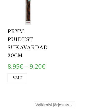
PRYM
PUIDUST
SUKAVARDAD
20CM
Price range: 8.95€ thr
8.95
€
–
9.20
€
This product has multiple variants. Th
VALI