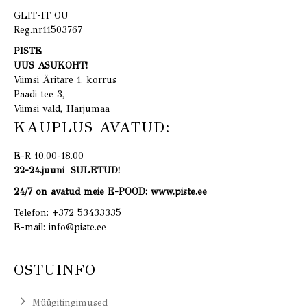
GLIT-IT OÜ
Reg.nr11503767
PISTE
UUS ASUKOHT!
Viimsi Äritare 1. korrus
Paadi tee 3,
Viimsi vald, Harjumaa
KAUPLUS AVATUD:
E-R 10.00-18.00
22-24.juuni SULETUD!
24/7 on avatud meie E-POOD: www.piste.ee
Telefon:
+372 53433335
E-mail:
info@piste.ee
OSTUINFO
Müügitingimused