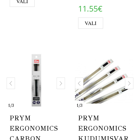
VALI
Price rang
11.55
€
This product 
VALI
1
/
3
1
/
3
PRYM
PRYM
ERGONOMICS
ERGONOMICS
CARBON
KUDUMISVAR