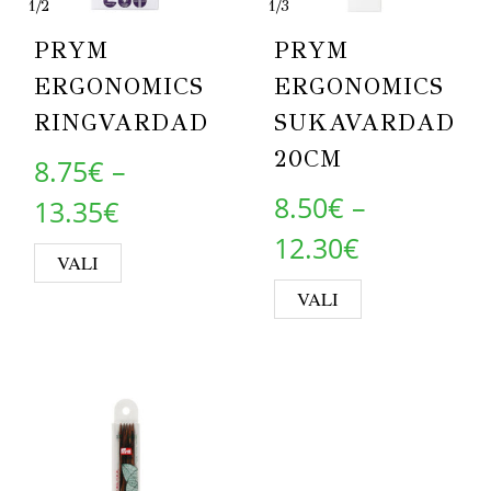
1
/
2
1
/
3
PRYM
PRYM
ERGONOMICS
ERGONOMICS
RINGVARDAD
SUKAVARDAD
20CM
8.75
€
–
8.50
€
–
Price range: 8.75€ through 1
13.35
€
Price rang
12.30
€
This product has multiple variants. Th
VALI
This product 
VALI