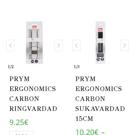
1
/
2
1
/
3
PRYM
PRYM
ERGONOMICS
ERGONOMICS
CARBON
CARBON
RINGVARDAD
SUKAVARDAD
15CM
9.25
€
10.20
€
–
This product has multiple variants. Th