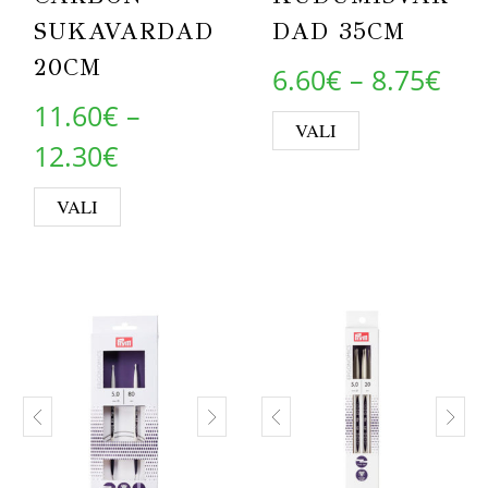
SUKAVARDAD
DAD 35CM
20CM
Pri
6.60
€
–
8.75
€
11.60
€
–
This product 
VALI
Price range: 11.60€ through 
12.30
€
This product has multiple variants. Th
VALI