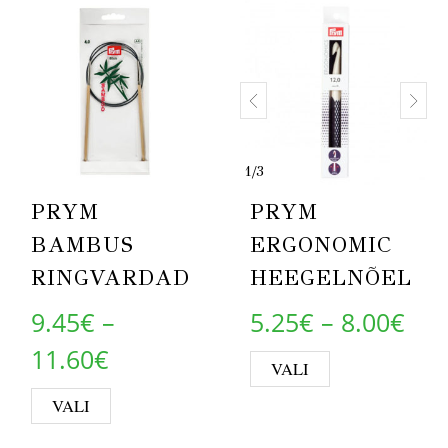
1
/
3
PRYM
PRYM
BAMBUS
ERGONOMIC
RINGVARDAD
HEEGELNÕEL
Pri
9.45
€
–
5.25
€
–
8.00
€
Price range: 9.45€ through 1
11.60
€
This product 
VALI
This product has multiple variants. Th
VALI