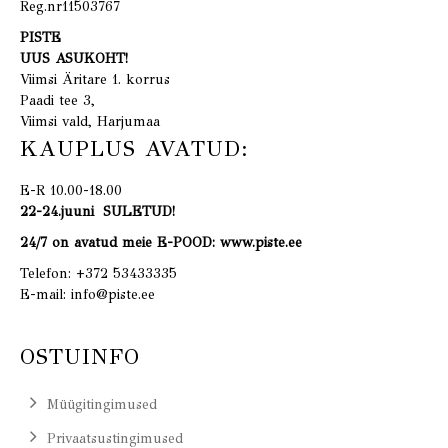
Reg.nr11503767
PISTE
UUS ASUKOHT!
Viimsi Äritare 1. korrus
Paadi tee 3,
Viimsi vald, Harjumaa
KAUPLUS AVATUD:
E-R 10.00-18.00
22-24.juuni SULETUD!
24/7 on avatud meie E-POOD: www.piste.ee
Telefon:
+372 53433335
E-mail:
info@piste.ee
OSTUINFO
Müügitingimused
Privaatsustingimused