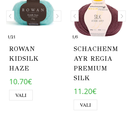
1
/
21
1
/
6
ROWAN
SCHACHENM
KIDSILK
AYR REGIA
HAZE
PREMIUM
SILK
10.70
€
11.20
€
This product has multiple variants. Th
VALI
This product 
VALI