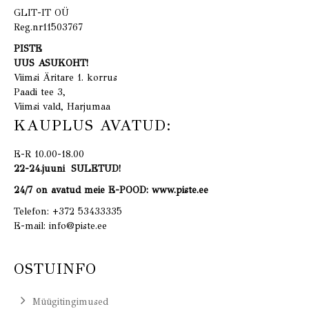
GLIT-IT OÜ
Reg.nr11503767
PISTE
UUS ASUKOHT!
Viimsi Äritare 1. korrus
Paadi tee 3,
Viimsi vald, Harjumaa
KAUPLUS AVATUD:
E-R 10.00-18.00
22-24.juuni SULETUD!
24/7 on avatud meie E-POOD: www.piste.ee
Telefon:
+372 53433335
E-mail:
info@piste.ee
OSTUINFO
Müügitingimused