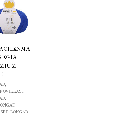
HACHENMA
REGIA
MIUM
E
,
AD
INOVILLAST
,
AD
,
LÕNGAD
ASED LÕNGAD