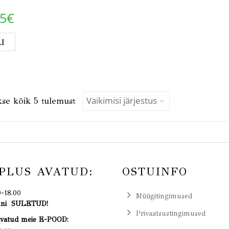
95
€
This product has multiple variants. The options
I
se kõik 5 tulemust
PLUS AVATUD:
OSTUINFO
0-18.00
Müügitingimused
uuni SULETUD!
Privaatsustingimused
avatud meie E-POOD: