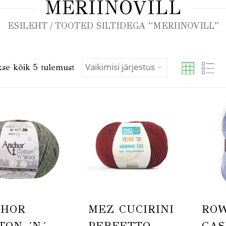
MERIINOVILL
ESILEHT
/ TOOTED SILTIDEGA “MERIINOVILL”
se kõik 5 tulemust
CHOR
MEZ CUCIRINI
RO
TON ´N´
PERFETTO
CAS