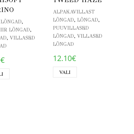
INO
ALPAKAVILLAST
,
,
LÕNGAD
LÕNGAD
,
ILÕNGAD
PUUVILLASED
,
IIR LÕNGAD
,
LÕNGAD
VILLASED
,
AD
VILLASED
LÕNGAD
AD
12.10
€
0
€
This product has mult
ple variants. The options may be chosen on the prod
This product has multiple variants. The options
VALI
LI
 may be chosen on the product page