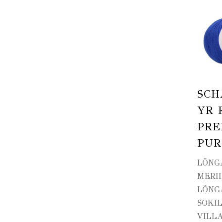
SC
YR 
PRE
PUR
LÕNG
MERI
LÕNG
SOKI
VILL