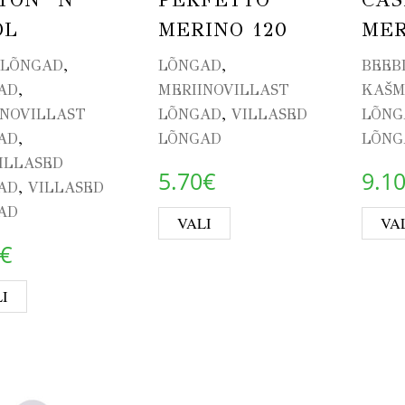
OL
MERINO 120
MER
,
,
ILÕNGAD
LÕNGAD
BEEB
,
AD
MERIINOVILLAST
KAŠM
,
INOVILLAST
LÕNGAD
VILLASED
LÕNG
,
AD
LÕNGAD
LÕNG
ILLASED
5.70
€
9.1
,
AD
VILLASED
AD
This product has multi
VALI
VA
€
This product has multiple variants. The options
I