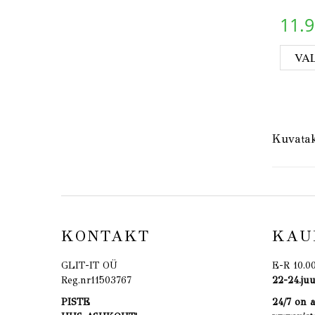
11.
VAL
Kuvatak
KONTAKT
KAU
GLIT-IT OÜ
E-R 10.0
Reg.nr11503767
22-24.j
PISTE
24/7 on 