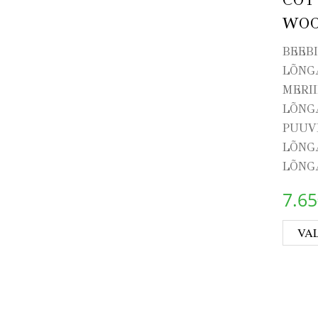
WO
BEEB
LÕNG
MERI
LÕNG
PUUV
LÕNG
LÕNG
7.65
VAL