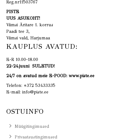
Reg.nr11503767
PISTE
UUS ASUKOHT!
Viimsi Äritare 1. korrus
Paadi tee 3,
Viimsi vald, Harjumaa
KAUPLUS AVATUD:
E-R 10.00-18.00
22-24.juuni SULETUD!
24/7 on avatud meie E-POOD: www.piste.ee
Telefon:
+372 53433335
E-mail:
info@piste.ee
OSTUINFO
Müügitingimused
Privaatsustingimused