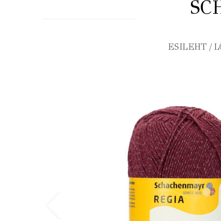
SC
ESILEHT
/
L