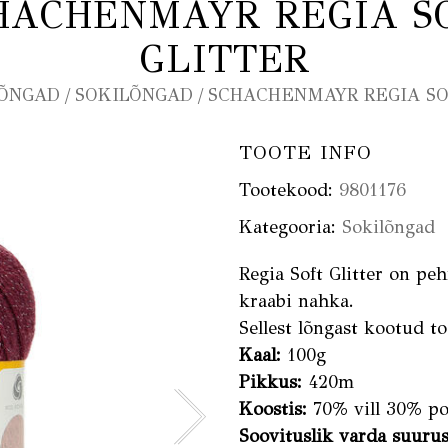
HACHENMAYR REGIA S
GLITTER
ÕNGAD
/
SOKILÕNGAD
/ SCHACHENMAYR REGIA SO
TOOTE INFO
Tootekood:
9801176
Kategooria:
Sokilõngad
Regia Soft Glitter on peh
kraabi nahka.
Sellest lõngast kootud t
Kaal:
100g
Pikkus:
420m
Koostis:
70% vill 30% po
Soovituslik varda suurus