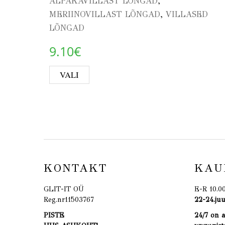
,
ALPAKAVILLAST LÕNGAD
,
MERIINOVILLAST LÕNGAD
VILLASED
LÕNGAD
9.10
€
This product has multiple vari
VALI
KONTAKT
KAU
GLIT-IT OÜ
E-R 10.0
Reg.nr11503767
22-24.j
PISTE
24/7 on 