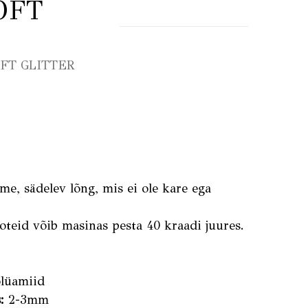
OFT
FT GLITTER
me, sädelev lõng, mis ei ole kare ega
ooteid võib masinas pesta 40 kraadi juures.
lüamiid
:
2-3mm