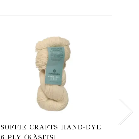
SOFFIE CRAFTS HAND-DYE
SC
6-PLY (KÄSITSI
SMI