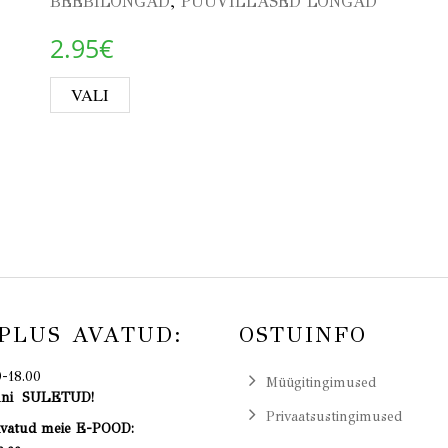
,
BEEBILÕNGAD
PUUVILLASED LÕNGAD
2.95
€
This product has multiple variants. 
VALI
ants. The options may be chosen on the product page
PLUS AVATUD:
OSTUINFO
0-18.00
Müügitingimused
uuni SULETUD!
Privaatsustingimused
avatud meie E-POOD: