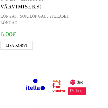
VÄRVIMISEKS)
BEEB
,
,
LÕNGAD
SOKILÕNGAD
VILLASED
1.2
The options may be chosen on the product page
LÕNGAD
VA
6.00
€
LISA KORVI