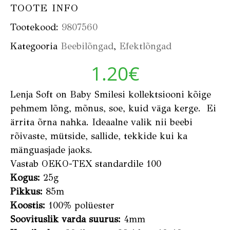
TOOTE INFO
Tootekood:
9807560
Kategooria
Beebilõngad
,
Efektlõngad
1.20
€
Lenja Soft on Baby Smilesi kollektsiooni kõige
pehmem lõng, mõnus, soe, kuid väga kerge. Ei
ärrita õrna nahka. Ideaalne valik nii beebi
rõivaste, mütside, sallide, tekkide kui ka
mänguasjade jaoks.
Vastab OEKO-TEX standardile 100
Kogus:
25g
Pikkus:
85m
Koostis:
100% polüester
Soovituslik varda suurus:
4mm