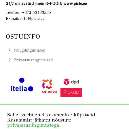
24/7 on avatud meie E-POOD: www.piste.ee
Telefon:
+372 53433335
E-mail:
info@piste.ee
OSTUINFO
Müügitingimused
Privaatsustingimused
Sellel veebilehel kasutatakse küpsiseid.
Kasutamist jätkates nõustute
privaatsustingimustega
.