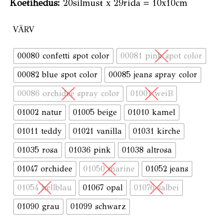
Koetihedus:
20silmust x 29rida = 10x10cm
VÄRV
00080 confetti spot color
00081 pink spot color
00082 blue spot color
00085 jeans spray color
00086 orchidee spray color
01001 weiB
01002 natur
01005 beige
01010 kamel
01011 teddy
01021 vanilla
01031 kirche
01035 rosa
01036 pink
01038 altrosa
01047 orchidee
01050 marine
01052 jeans
01054 hellblau
01067 opal
01076 salbei
01090 grau
01099 schwarz