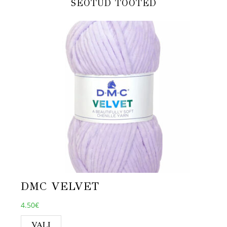
SEOTUD TOOTED
DMC VELVET
4.50
€
This product has multiple variants. T
VALI