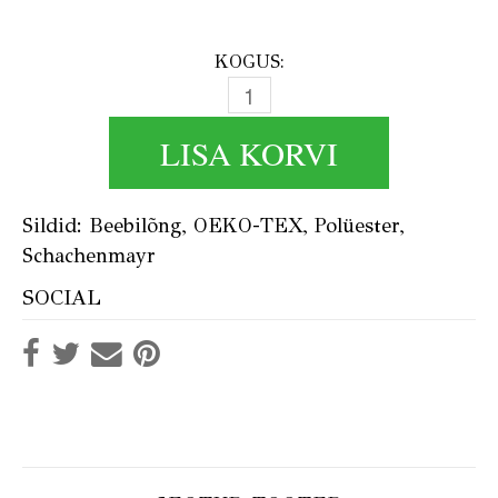
KOGUS:
SCHACHENMAYR BABY SMILES
LISA KORVI
Sildid:
Beebilõng
,
OEKO-TEX
,
Polüester
,
Schachenmayr
SOCIAL